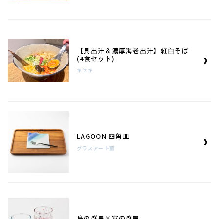
【貝出汁＆濃厚海老出汁】紅白そば
(4食セット)
キセキ
LAGOON 四角皿
グラスアート藍
島の群星×宵の群星