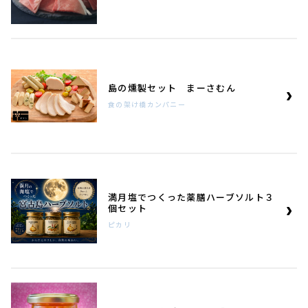
島の燻製セット まーさむん
食の架け橋カンパニー
満月塩でつくった薬膳ハーブソルト３
個セット
ピカリ