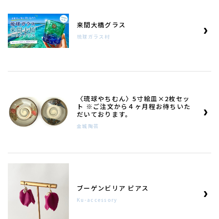
来間大橋グラス
琉球ガラス村
〈琉球やちむん〉5寸絵皿×2枚セッ
ト ※ご注文から４ヶ月程お待ちいた
だいております。
金城陶芸
ブーゲンビリア ピアス
Ku-accessory