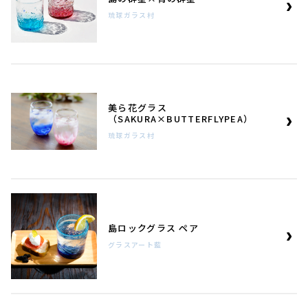
琉球ガラス村
美ら花グラス
（SAKURA×BUTTERFLYPEA）
琉球ガラス村
島ロックグラス ペア
グラスアート藍