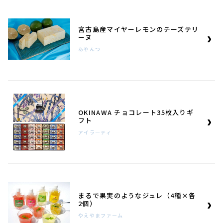
宮古島産マイヤーレモンのチーズテリ
ーヌ
あやんつ
OKINAWA チョコレート35枚入りギ
フト
アイラ―ティ
まるで果実のようなジュレ（4種×各
2個）
やえやまファーム